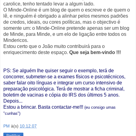
carolice, tenho tentado levar a algum lado.
O Minde-Online é um blog de quem o escreve e de quem o
lê, e ninguém é obrigado a alinhar pelos mesmos padrões
de credos, ideais, ou cores políticas, mas o objectivo é
somente um: o Minde-Online pretende apenas ser um blog
de Minde, para Minde, e um elo de ligação entre todos os
Mindericos.
Estou certo que o João muito contribuirá para o
enriquecimento deste espaço.
Que seja bem-vindo !!!
PS: Se alguém lhe quiser seguir o exemplo, terá de
concorrer, submeter-se a exames físicos e psicotécnicos,
saber falar oito línguas e integrar um curso intensivo de
preparação psicológica. Terá de mostrar a ficha criminal,
boletim de vacinas e cópia do IRS dos últimos 5 anos.
Depois...
Estou a brincar. Basta contactar-me!!!
(eu consigo umas
"cunhas")
PM
à(s)
10.12.07
Partilhar